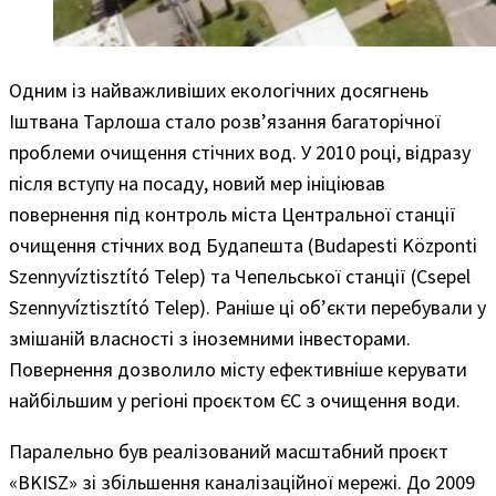
Одним із найважливіших екологічних досягнень
Іштвана Тарлоша стало розв’язання багаторічної
проблеми очищення стічних вод. У 2010 році, відразу
після вступу на посаду, новий мер ініціював
повернення під контроль міста Центральної станції
очищення стічних вод Будапешта (Budapesti Központi
Szennyvíztisztító Telep) та Чепельської станції (Csepel
Szennyvíztisztító Telep). Раніше ці об’єкти перебували у
змішаній власності з іноземними інвесторами.
Повернення дозволило місту ефективніше керувати
найбільшим у регіоні проєктом ЄС з очищення води.
Паралельно був реалізований масштабний проєкт
«BKISZ» зі збільшення каналізаційної мережі. До 2009