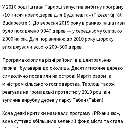
У 2016 році Іштван Тарлош запустив амбітну програму
«10 тисяч нових дерев для Будапешта» (Tízezer új fát
Budapestre!). До вересня 2019 року в рамках ініціативи
було посаджено 9 947 дерев — у середньому близько
2 000 на рік. Для порівняння: до 2010 року щороку
висаджували всього 200–300 дерев.
Програма охопила різні райони: від центральних
парків і бульварів до околиць. Десятитисячне дерево
символічно посадили на острові Маргіт разом із
міністром сільського господарства. Тарлош також
реагував на громадські протести: у 2019 році він
зупинив вирубку дерев у парку Табан (Tabán).
Хоча деякі критики називали програму «PR-акцією»,
вона суттєво збільшила зелений фонд міста та стала