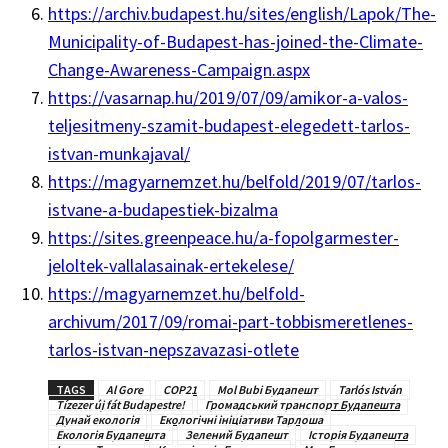
https://archiv.budapest.hu/sites/english/Lapok/The-
Municipality-of-Budapest-has-joined-the-Climate-
Change-Awareness-Campaign.aspx
https://vasarnap.hu/2019/07/09/amikor-a-valos-
teljesitmeny-szamit-budapest-elegedett-tarlos-
istvan-munkajaval/
https://magyarnemzet.hu/belfold/2019/07/tarlos-
istvane-a-budapestiek-bizalma
https://sites.greenpeace.hu/a-fopolgarmester-
jeloltek-vallalasainak-ertekelese/
https://magyarnemzet.hu/belfold-
archivum/2017/09/romai-part-tobbismeretlenes-
tarlos-istvan-nepszavazasi-otlete
TAGS
Al Gore
COP21
Mol Bubi Будапешт
Tarlós István
Tízezer új fát Budapestre!
Громадський транспорт Будапешта
Дунай екологія
Екологічні ініціативи Тарлоша
Екологія Будапешта
Зелений Будапешт
Історія Будапешта