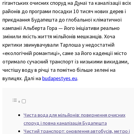
гігантських очисних споруд на Дунаї та каналізації всіх
районів до програми посадки 10 тисяч нових дерев і
приєднання Будапешта до глобальної кліматичної
кампанії Альберта Гора — його ініціативи реально
змінили якість життя мільйонів мешканців. Хоча
критики звинувачували Тарлоша у недостатній
«екологічній романтиці», саме за його каденції місто
отримало сучасний транспорт із низькими викидами,
чистішу воду в річці та помітно більше зелені на
вулицях. Далі на
budapestyes.eu
.
Чиста вода для мільйонів: повернення очисних
споруд і повна каналізація Будапешта
Чистий транспорт: оновлення автобусів, метро і