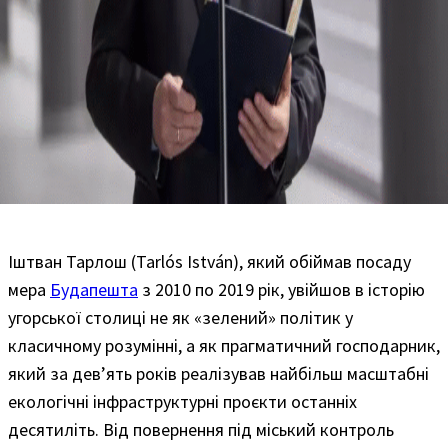
Іштван Тарлош (Tarlós István), який обіймав посаду
мера
Будапешта
з 2010 по 2019 рік, увійшов в історію
угорської столиці не як «зелений» політик у
класичному розумінні, а як прагматичний господарник,
який за дев’ять років реалізував найбільш масштабні
екологічні інфраструктурні проєкти останніх
десятиліть. Від повернення під міський контроль