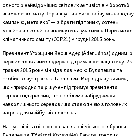
одного з найвідоміших світових активістів у боротьбі
зі зміною клімату. Гор запустив масштабну міжнародну
кампанію, мета якої — зібрати підтримку сотень
мільйонів людей та вплинути на учасників Паризького
кліматичного саміту (COP21) у грудні 2015 року.
Президент Угорщини Янош Адер (Áder János) одним із
перших державних лідерів підтримав цю ініціативу. 25
травня 2015 року він відвідав мерію Будапешта та
особисто зустрівся з Тарлошем. Мер одразу заявив,
що «природно та рішуче» підтримує президента.
Тарлош підкреслив, що проблема забруднення
навколишнього середовища стає однією з головних
загроз для майбутніх поколінь.
На зустрічі та пізніше на засіданні міського зібрання
Будапешта (Fővárosi Közgyűlés) Тарлош говорив