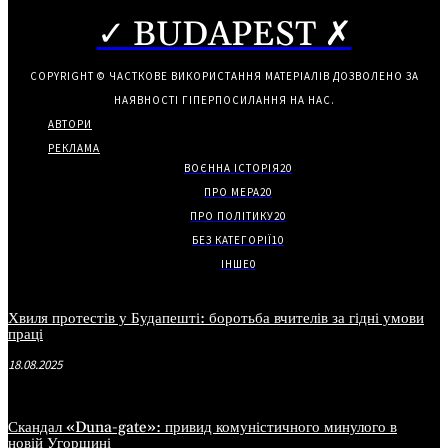
✓ BUDAPEST ✗
COPYRIGHT © ЧАСТКОВЕ ВИКОРИСТАННЯ МАТЕРІАЛІВ ДОЗВОЛЕНО ЗА
НАЯВНОСТІ ГІПЕРПОСИЛАННЯ НА НАС.
АВТОРИ
РЕКЛАМА
ВОЄННА ІСТОРІЯ
20
ПРО МЕРА
20
ПРО ПОЛІТИКУ
20
БЕЗ КАТЕГОРІЇ
10
ІНШЕ
0
Хвиля протестів у Будапешті: боротьба вчителів за гідні умови
праці
18.08.2025
Скандал «Duna-gate»: привид комуністичного минулого в
новій Угорщині