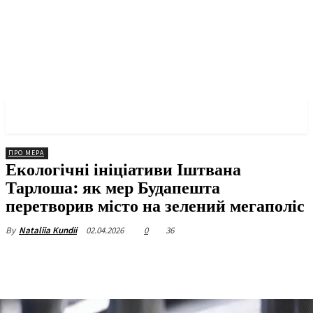
✓ BUDAPEST ✗
ПРО МЕРА
Екологічні ініціативи Іштвана
Тарлоша: як мер Будапешта
перетворив місто на зелений мегаполіс
02.04.2026
0
36
By
Nataliia Kundii