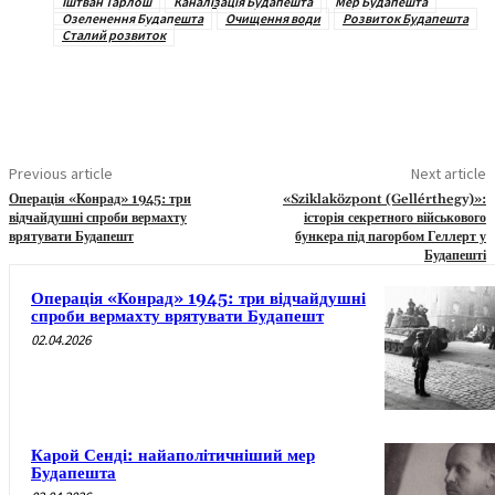
Іштван Тарлош
Каналізація Будапешта
Мер Будапешта
Озеленення Будапешта
Очищення води
Розвиток Будапешта
Сталий розвиток
Previous article
Next article
Операція «Конрад» 1945: три
«Sziklaközpont (Gellérthegy)»:
відчайдушні спроби вермахту
історія секретного військового
врятувати Будапешт
бункера під пагорбом Геллерт у
Будапешті
Операція «Конрад» 1945: три відчайдушні
спроби вермахту врятувати Будапешт
02.04.2026
Карой Сенді: найаполітичніший мер
Будапешта