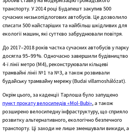
зробив ставку на модернізацію громадського
транспорту. У 2014 році Будапешт закупив 500
сучасних низькопідлогових автобусів. Це дозволило
списати 500 найстаріших та найбільш шкідливих для
екології машин, які суттєво забруднювали повітря.
До 2017–2018 років частка сучасних автобусів у парку
досягла 95–99 %. Одночасно завершили будівництво
4-ї лінії метро (M4), реконструювали кільцеві
трамвайні лінії № 1 та № 3, а також розвивали
будайську трамвайну мережу (Budai villamoshálózat).
Окрім цього, за каденції Тарлоша було запущено
пункт прокату велосипедів «Mol-Bubi»
, а також
розширено велосипедну інфраструктуру, що сприяло
розвитку альтернативного, екологічно безпечного
транспорту. Ці заходи не лише зменшували викиди, а