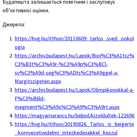
Будапешта залишається помітним і заслуговує
об’єктивної оцінки.
Джерела:
https://hvg.hu/itthon/20110609_tarlos_sved_ookol
ogia
https://archiv.budapest.hu/Lapok/Bioj%C3%A1tsz%
C3%B3t%C3%A9r-%C3%A9p%C3%BCl-
sv%C3%A9d-seg%C3%ADts%C3%A9ggel-a-
Margitszigeten.aspx
https://archiv.budapest.hu/Lapok/Olimpikonokkal-a-
F%C3%B6ld-
megment%C3%A9s%C3%A9%C3%A9rt.aspx
https://magyarnarancs.hu/belpol/kizoldultek-122696
https://hvg.hu/itthon/20190826_Tarlos_is_beigerte
_kornyezetvedelmi_intezkedesekkel_keszul