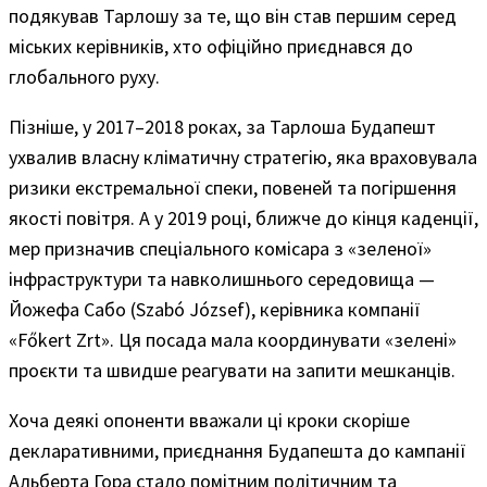
подякував Тарлошу за те, що він став першим серед
міських керівників, хто офіційно приєднався до
глобального руху.
Пізніше, у 2017–2018 роках, за Тарлоша Будапешт
ухвалив власну кліматичну стратегію, яка враховувала
ризики екстремальної спеки, повеней та погіршення
якості повітря. А у 2019 році, ближче до кінця каденції,
мер призначив спеціального комісара з «зеленої»
інфраструктури та навколишнього середовища —
Йожефа Сабо (Szabó József), керівника компанії
«Főkert Zrt». Ця посада мала координувати «зелені»
проєкти та швидше реагувати на запити мешканців.
Хоча деякі опоненти вважали ці кроки скоріше
декларативними, приєднання Будапешта до кампанії
Альберта Гора стало помітним політичним та