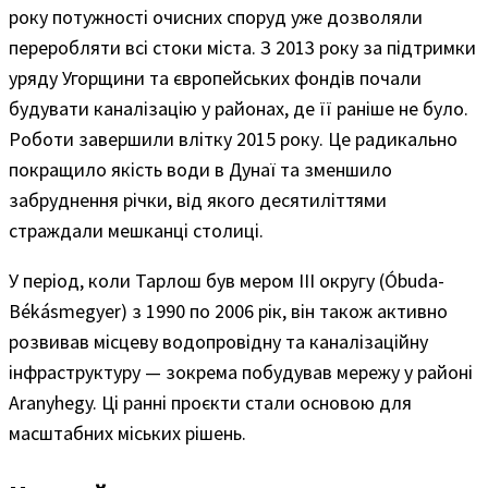
року потужності очисних споруд уже дозволяли
переробляти всі стоки міста. З 2013 року за підтримки
уряду Угорщини та європейських фондів почали
будувати каналізацію у районах, де її раніше не було.
Роботи завершили влітку 2015 року. Це радикально
покращило якість води в Дунаї та зменшило
забруднення річки, від якого десятиліттями
страждали мешканці столиці.
У період, коли Тарлош був мером III округу (Óbuda-
Békásmegyer) з 1990 по 2006 рік, він також активно
розвивав місцеву водопровідну та каналізаційну
інфраструктуру — зокрема побудував мережу у районі
Aranyhegy. Ці ранні проєкти стали основою для
масштабних міських рішень.