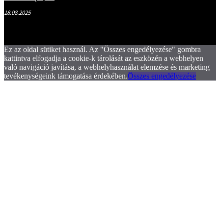
18.08.2025
Ez az oldal sütiket használ. Az "Összes engedélyezése" gombra
kattintva elfogadja a cookie-k tárolását az eszközén a webhelyen
való navigáció javítása, a webhelyhasználat elemzése és marketing
tevékenységeink támogatása érdekében.
Összes engedélyezése
.
.
.