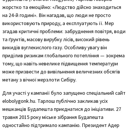
жорстко та емоційно: «Людство дійсно знаходиться
на 24-й годині». Він нагадав, що люди не просто
використовують природу, а експлуатують її. Мер
згадав критичні проблеми: забруднення повітря, води
та ґрунтів, масову вирубку лісів, високий рівень
викидів вуглекислого газу. Особливу увагу він
приділив ризикам глобального потепління — зокрема
тому, що навіть невелике підвищення температури
може призвести до вивільнення величезних обсягів
метану з вічної мерзлоти Сибіру.
Для участі у кампанії було запущено спеціальний сайт
elobolygonk.hu. Тарлош публічно закликав усіх
мешканців Будапешта приєднатися до ініціативи. 27
травня 2015 року міське зібрання Будапешта
одностайно підтримало кампанію. Президент Адер