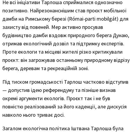
Не всі ініціативи Тарлоша сприймалися однозначно
позитивно. Найрезонанснішим став проєкт мобільної
дамби на Римському березі (Római-parti mobilgát) для
захисту від повеней. Мер активно просував
будівництво дамби вздовж природного берега Дунаю,
отримав екологічний дозвіл та підтримку експертів.
Проте екологи та місцеві жителі різко критикували
проєкт: він загрожував останньому природному відрізу
берега, деревам та рекреаційній зоні.
Під тиском громадськості Тарлош частково відступив
— допустив ідею референдуму та пізніше визнав
окремі аргументи екологів. Проєкт так і не був
повністю реалізований за його каденції, але дискусія
навколо нього триває досі.
Загалом екологічна політика Іштвана Тарлоша була