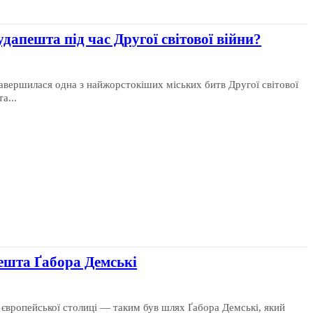
апешта під час Другої світової війни?
авершилася одна з найжорстокіших міських битв Другої світової
а...
ешта Ґабора Демські
 європейської столиці — таким був шлях Ґабора Демські, який