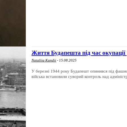
Життя Будапешта під час окупації у
Nataliia Kundii
-
15.08.2025
У березні 1944 року Будапешт опинився під фашис
війська встановили суворий контроль над адмініст