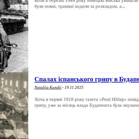
Коли в березні 1944 року німецькі війська увійшли
були повні, трамваї ходили за розкладом, а...
Спалах іспанського грипу в Будапе
Nataliia Kundii
-
19.11.2025
Хоча в червні 1918 року газета «Pesti Hírlap» пов
грипу, уже за місяць влада Будапешта була змушена