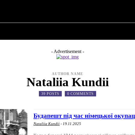
✗
ПРО ПОЛІТИКУ
ПРО МЕРА
ВОЄННА ІСТО
- Advertisement -
AUTHOR NAME
Nataliia Kundii
39 POSTS
0 COMMENTS
Будапешт під час німецької окупац
Nataliia Kundii
-
19.11.2025