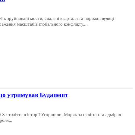
уїн: зруйновані мости, спалені квартали та порожні вулиці
ження масштабів глобального конфлікту....
 що утримував Будапешт
X століття в історії Угорщини. Моряк за освітою та адмірал
роля...