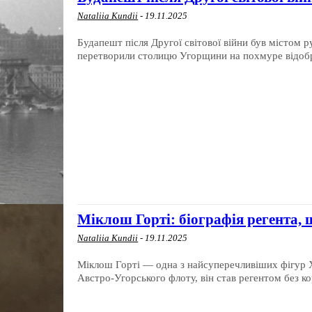
Nataliia Kundii
-
19.11.2025
Будапешт після Другої світової війни був містом р
перетворили столицю Угорщини на похмуре відобра
Міклош Горті: біографія регента,
Nataliia Kundii
-
19.11.2025
Міклош Горті — одна з найсуперечливіших фігур X
Австро-Угорського флоту, він став регентом без ко