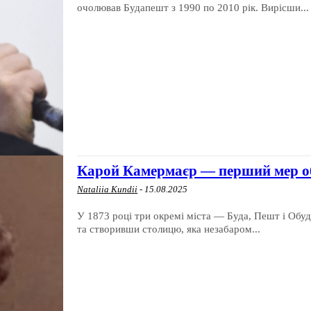
очолював Будапешт з 1990 по 2010 рік. Вирісши...
Карой Камермаєр — перший мер о
Nataliia Kundii
-
15.08.2025
У 1873 році три окремі міста — Буда, Пешт і Обу
та створивши столицю, яка незабаром...