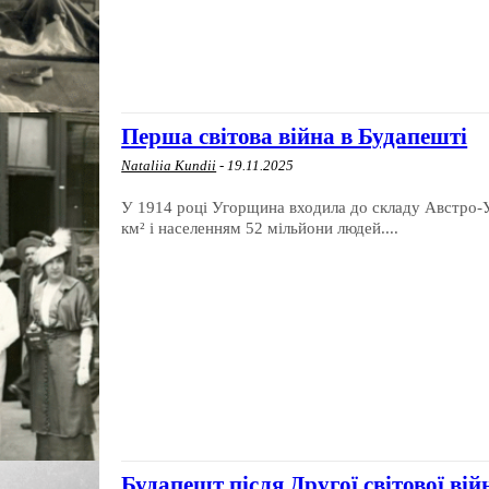
Перша світова війна в Будапешті
Nataliia Kundii
-
19.11.2025
У 1914 році Угорщина входила до складу Австро-
км² і населенням 52 мільйони людей....
Будапешт після Другої світової вій