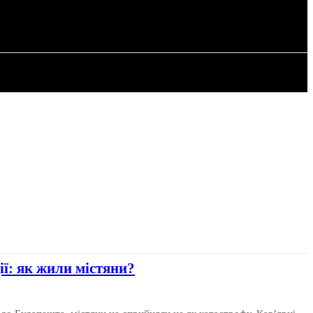
РІЯ
СТАТТІ
ії: як жили містяни?