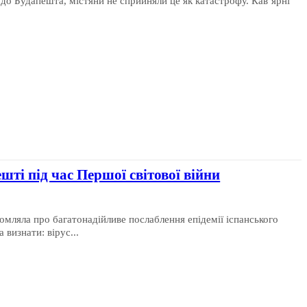
 до Будапешта, містяни не сприйняли це як катастрофу. Кав’ярні
шті під час Першої світової війни
ідомляла про багатонадійливе послаблення епідемії іспанського
 визнати: вірус...