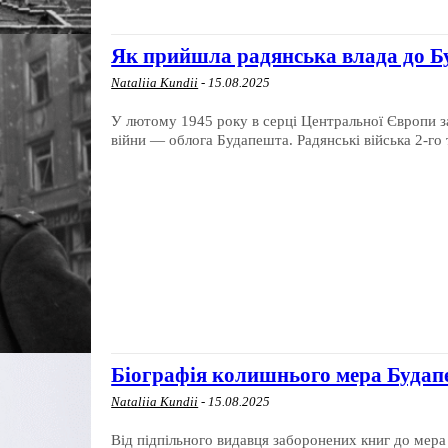
Як прийшла радянська влада до Буд
Nataliia Kundii
-
15.08.2025
У лютому 1945 року в серці Центральної Європи з
війни — облога Будапешта. Радянські війська 2-го т
Біографія колишнього мера Будап
Nataliia Kundii
-
15.08.2025
Від підпільного видавця заборонених книг до мера