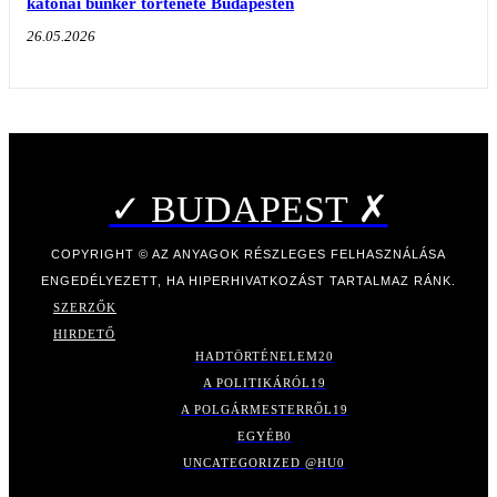
katonai bunker története Budapesten
26.05.2026
✓ BUDAPEST ✗
COPYRIGHT © AZ ANYAGOK RÉSZLEGES FELHASZNÁLÁSA
ENGEDÉLYEZETT, HA HIPERHIVATKOZÁST TARTALMAZ RÁNK.
SZERZŐK
HIRDETŐ
HADTÖRTÉNELEM
20
A POLITIKÁRÓL
19
A POLGÁRMESTERRŐL
19
EGYÉB
0
UNCATEGORIZED @HU
0