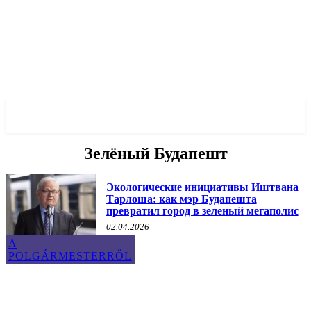
✓ BUDAPEST ✗
Зелёный Будапешт
Экологические инициативы Иштвана
Тарлоша: как мэр Будапешта
превратил город в зеленый мегаполис
02.04.2026
A
POLGÁRMESTERRŐL