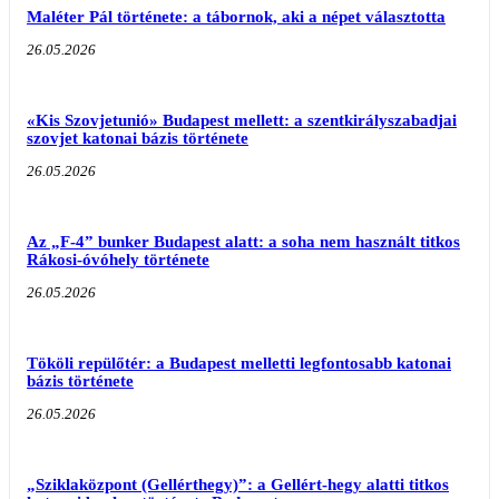
Maléter Pál története: a tábornok, aki a népet választotta
26.05.2026
«Kis Szovjetunió» Budapest mellett: a szentkirályszabadjai
szovjet katonai bázis története
26.05.2026
Az „F-4” bunker Budapest alatt: a soha nem használt titkos
Rákosi-óvóhely története
26.05.2026
Tököli repülőtér: a Budapest melletti legfontosabb katonai
bázis története
26.05.2026
„Sziklaközpont (Gellérthegy)”: a Gellért-hegy alatti titkos