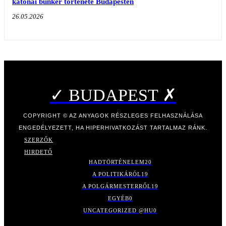
katonai bunker története Budapesten
26.05.2026
✓ BUDAPEST ✗
COPYRIGHT © AZ ANYAGOK RÉSZLEGES FELHASZNÁLÁSA
ENGEDÉLYEZETT, HA HIPERHIVATKOZÁST TARTALMAZ RÁNK.
SZERZŐK
HIRDETŐ
HADTÖRTÉNELEM
20
A POLITIKÁRÓL
19
A POLGÁRMESTERRŐL
19
EGYÉB
0
UNCATEGORIZED @HU
0