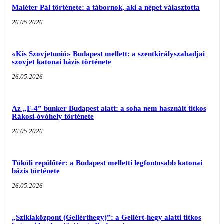
Maléter Pál története: a tábornok, aki a népet választotta
26.05.2026
«Kis Szovjetunió» Budapest mellett: a szentkirályszabadjai
szovjet katonai bázis története
26.05.2026
Az „F-4” bunker Budapest alatt: a soha nem használt titkos
Rákosi-óvóhely története
26.05.2026
Tököli repülőtér: a Budapest melletti legfontosabb katonai
bázis története
26.05.2026
„Sziklaközpont (Gellérthegy)”: a Gellért-hegy alatti titkos